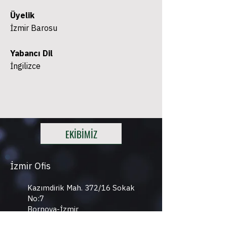
Üyelik
İzmir Barosu
Yabancı Dil
İngilizce
EKİBİMİZ
İzmir Ofis
Kazımdirik Mah. 372/16 Sokak
No:7
Bornova-İzmir
info@kab-partners.com