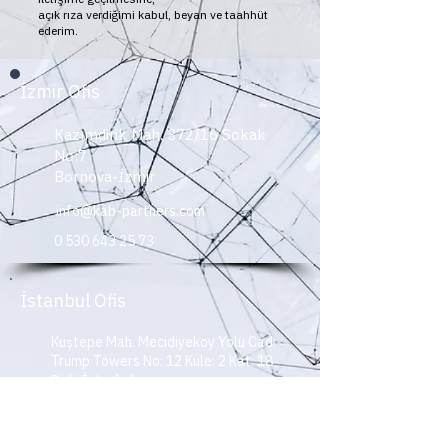
açık rıza verdiğimi kabul, beyan ve taahhüt
ederim.
İzmir Ofis
Kazımdirik Mah. 372/16 Sokak
No:7
Bornova-İzmir
info@kab-partners.com
0 530 643 25 73
İstanbul Ofis
Kuştepe Mah. Mecidiyekoy Yolu Cad.
Trump Towers No: 12 Kule: 2 Kat: 18
Şişli-İstanbul
info@kab-partners.com