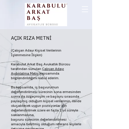
AÇIK RIZA METNİ
(Çalışan Adayı Kişisel Verilerinin
İşlenmesine İlişkin)
Karabulut Arkat Baş Avukatlık Bürosu
tarafından sunulan
Çalışan Adayı
Aydınlatma Metni
kapsamında
bilgilendirildiğimi kabul ederim.
Bu kapsamda, iş başvurumun
değerlendirilmesi sürecinin sona ermesinden
sonra da özgeçmişim ve başvuru sırasında
paylaşmış olduğum kişisel verilerimin, ileride
oluşabilecek uygun pozisyonlar için
değerlendirilmek üzere en fazla 2 yıl süreyle
saklanmasına,
başvuru sürecinin değerlendirilmesi
amacıyla belirtmiş olduğum referans kişilerle
iletişime geçilmesine,