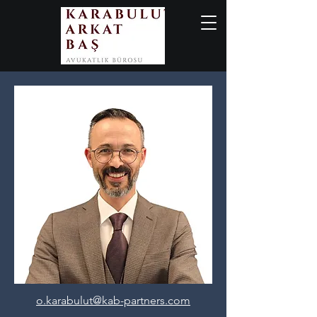
o.karabulut@kab-partners.com